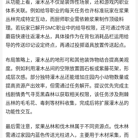
从功能上看，灌木丛不仅是装饰性场景，还和游戏内职业
体系关联。例如给导职业的每天任务也许标准玩家在浆果
丛林完成特定互动，而厨师职业需依赖浆果制作顶级料
理。若玩家已解开SMC职业中的给导权限，还可通过传送
蘑菇快速往返灌木丛，具体操作为在背包消耗品栏运用给
导的传送印记设定终点，再通过投掷道具放置传送起点。
布局策略上，灌木丛的地形可和其他装饰物结合提高美观
度。例如利用灌木丛间的空隙放置圆石板或紫藤花架，形
成层次感。部分独特灌木丛还能增加庄园内小动物数量或
提高资源产出效率，但需通过任务解开。提议优先完成主
线剧情勇气寻觅黑森林以获取相关权限，该任务涉及荆棘
丛林的毛毛花、毒刺等材料收集，完成后将扩展灌木丛的
功能性交互。
最后需注意，浆果丛林和伐木林属于不同资源点。伐木林
需通过家园内蓝色传送光柱进入，主要用于木材采集，而