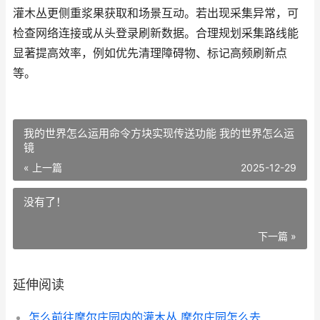
灌木丛更侧重浆果获取和场景互动。若出现采集异常，可
检查网络连接或从头登录刷新数据。合理规划采集路线能
显著提高效率，例如优先清理障碍物、标记高频刷新点
等。
我的世界怎么运用命令方块实现传送功能 我的世界怎么运
镜
« 上一篇
2025-12-29
没有了！
下一篇 »
延伸阅读
怎么前往摩尔庄园内的灌木丛 摩尔庄园怎么去自己的庄园