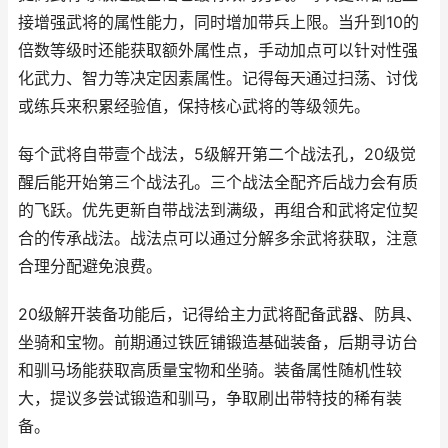
接增强武将的属性能力，同时增加带兵上限。当升到10的
倍数等级时还能获取额外属性点，手动加点可以针对性强
化武力、智力等决定因素属性。记得每天通过扫荡、讨伐
或练兵来积累经验值，保持核心武将的等级领先。
每个武将自带壹个战法，5级解开第二个战法孔，20级觉
醒后能开始第三个战法孔。三个战法全配齐后战力会有质
的飞跃。优先更新自带战法到满级，再组合和武将定位契
合的传承战法。战法点可以通过分解多余武将获取，注意
合理分配避免浪费。
20级解开装备功能后，记得给主力武将配备武器、防具、
坐骑和宝物。前期通过铁匠铺锻造基础装备，后期寻访台
和驯马场能获取高质量宝物和坐骑。装备属性随机性较
大，提议多尝试锻造和驯马，争取刷出带特技的稀有装
备。