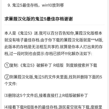
鬼泣5最佳存档，win10放到哪
求蒹葭汉化版的鬼泣5最佳存档谢谢
本人是《鬼泣5》迷.我可以百分百告知你,蒹葭汉化版根本
就没有啥子最佳存档.由于你下载的蒹葭汉化版就是**M版,
此版本的存档是无法相互共享的.就算是你本人打出来的存
档,过一段时刻也会提示:存档已损坏!!!化解办法如下:
①复制:《鬼泣5》破解补丁 R组版 到度娘搜索并下载
②到蒹葭汉化版,鬼泣5的文件夹里面,找到并删除下面的5
个文件:
⑶删除这5个文件后,接着直接打上R组版破解补丁
⑷接着下载R组版本的最佳存档.游民星空就有下载,度娘里