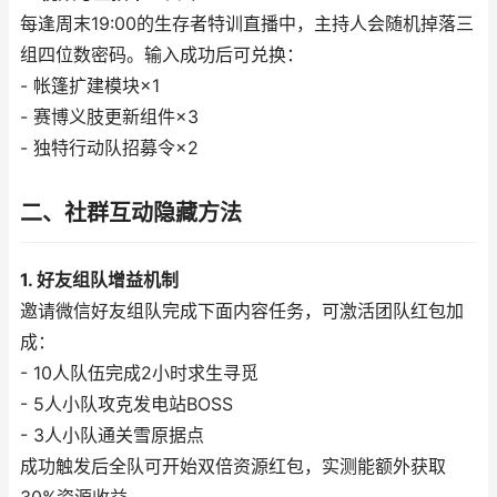
每逢周末19:00的生存者特训直播中，主持人会随机掉落三
组四位数密码。输入成功后可兑换：
- 帐篷扩建模块×1
- 赛博义肢更新组件×3
- 独特行动队招募令×2
二、社群互动隐藏方法
1. 好友组队增益机制
邀请微信好友组队完成下面内容任务，可激活团队红包加
成：
- 10人队伍完成2小时求生寻觅
- 5人小队攻克发电站BOSS
- 3人小队通关雪原据点
成功触发后全队可开始双倍资源红包，实测能额外获取