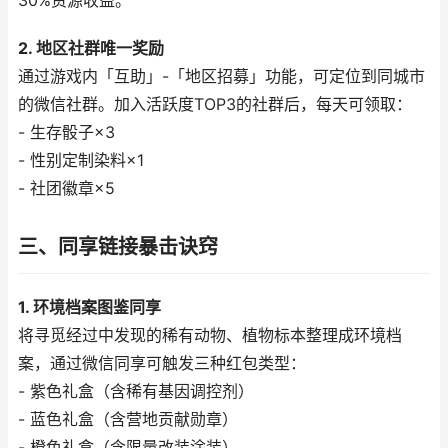
30%资源收益。
2. 地区社群唯一奖励
通过游戏内「互助」-「地区招募」功能，可定位到同城市
的微信社群。加入活跃度TOP3的社群后，每天可领取：
- 生存骰子×3
- 性别定制染料×1
- 社团徽章×5
三、同享链接暴击诀窍
1. 环境档案图鉴同享
将寻觅经过中发现的稀有动物、植物标本整理成环境档
案，通过微信同享可触发三种红包类型：
- 紫色礼盒（含稀有基因调控剂）
- 蓝色礼盒（含营地贡献勋章）
- 橙色礼盒（含限量改装涂装）