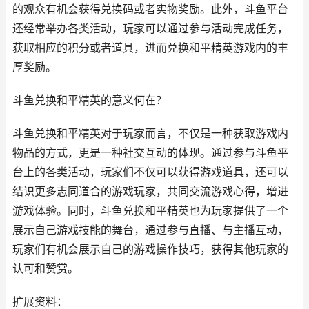
的观众有机会获得兑换码或者实物奖励。此外，斗鱼平台
还经常举办各类活动，玩家可以通过参与活动完成任务，
获取相应的积分或者道具，进而兑换和平精英游戏内的丰
厚奖励。
斗鱼兑换和平精英的意义何在？
斗鱼兑换和平精英对于玩家而言，不仅是一种获取游戏内
物品的方式，更是一种社交互动的体现。通过参与斗鱼平
台上的各类活动，玩家们不仅可以获得游戏道具，还可以
结识更多志同道合的游戏玩家，共同交流游戏心得，增进
游戏体验。同时，斗鱼兑换和平精英也为玩家提供了一个
展示自己游戏技能的舞台，通过参与直播、与主播互动，
玩家们有机会展示自己的游戏操作技巧，获得其他玩家的
认可和赞赏。
扩展资料：