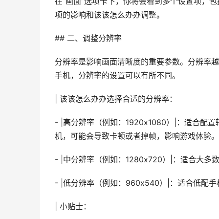
在“画面”选项卡下，你将会看到多个设置项，
项的影响和该该怎么办办调整。
## 二、调整分辨率
分辨率是影响画面清晰度的重要参数。分辨率越
手机，分辨率的设置可以有所不同。
| 该该怎么办办选择合适的分辨率：
- |高分辨率（例如：1920x1080）|：
机，可能会导致卡顿或者掉帧，影响游戏体验。
- |中分辨率（例如：1280x720）|：适
- |低分辨率（例如：960x540）|：适合
| 小贴士：