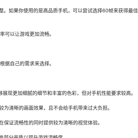
调整。如果你使用的是高品质手机，可以尝试选择60帧来获得最
帧率可以让游戏更加流畅。
根据自己的需求来选择。
，能够展现更加细腻的细节和丰富的色彩，但对手机性能要求较高。
提供较为清晰的画面效果，且不会给手机带来过大负担。
能够在保证流畅性的同时提供较为清晰的视觉体验。
，牺牲部分画质以提升游戏流畅度。