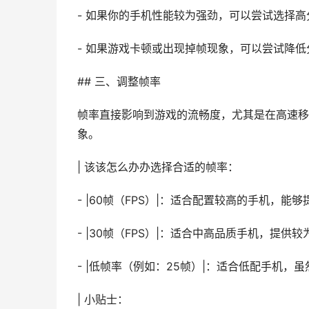
- 如果你的手机性能较为强劲，可以尝试选择
- 如果游戏卡顿或出现掉帧现象，可以尝试降
## 三、调整帧率
帧率直接影响到游戏的流畅度，尤其是在高速移
象。
| 该该怎么办办选择合适的帧率：
- |60帧（FPS）|：适合配置较高的手机，
- |30帧（FPS）|：适合中高品质手机，提
- |低帧率（例如：25帧）|：适合低配手机
| 小贴士：