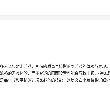
多人竞技射击游戏，画面的质量直接影响到游戏的体验与表现。
流畅的游戏体验，而不合适的画面设置可能会导致卡顿、掉帧或
是每个《和平精英》玩家必备的技能。这篇文章小编将将详细介
面