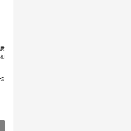
质
和
设