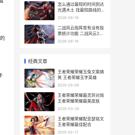
置
怎么通过最短的时间到达
光遇木土 找最短路线的方
法
2026-06-16
二战风云指挥官有没有投
票统计功能 二战风云2指
的
挥官
2026-06-16
经典文章
王者荣耀荣耀玉兔文案搞
手
笑 王者荣耀玉字英雄
2025-05-06
王者荣耀荣耀最灵异对局
。
王者荣耀荣耀最美皮肤
2025-03-20
王者荣耀荣耀配亚瑟铭文
王者荣耀最佳配合
2025-02-17