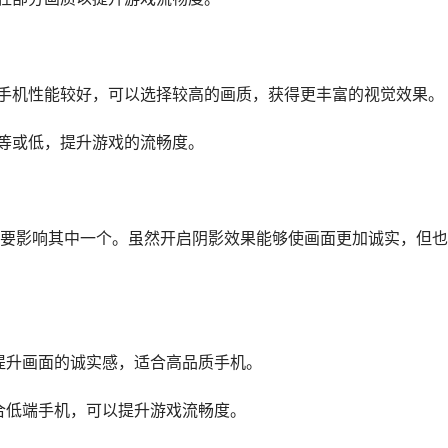
的手机性能较好，可以选择较高的画质，获得更丰富的视觉效果。
中等或低，提升游戏的流畅度。
要影响其中一个。虽然开启阴影效果能够使画面更加诚实，但也
，提升画面的诚实感，适合高品质手机。
适合低端手机，可以提升游戏流畅度。